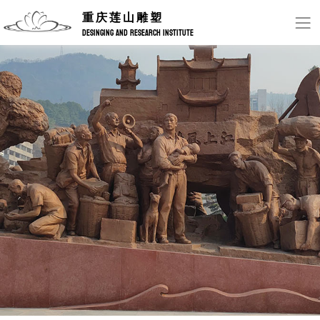
重庆莲山雕塑
DESINGING AND RESEARCH INSTITUTE