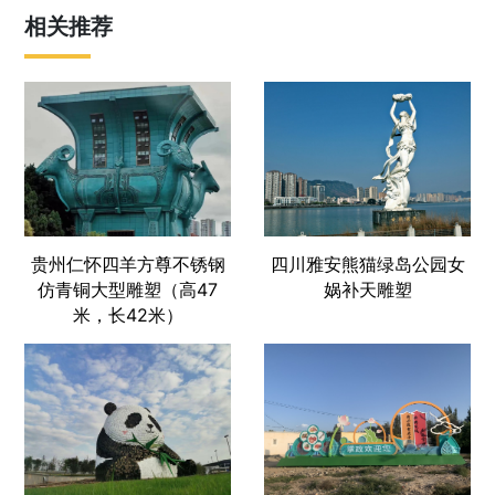
相关推荐
贵州仁怀四羊方尊不锈钢
四川雅安熊猫绿岛公园女
仿青铜大型雕塑（高47
娲补天雕塑
米，长42米）