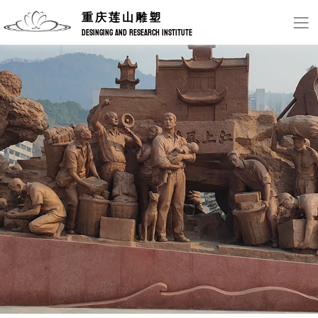
重庆莲山雕塑
DESINGING AND RESEARCH INSTITUTE