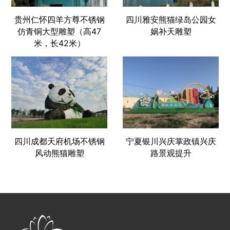
贵州仁怀四羊方尊不锈钢
四川雅安熊猫绿岛公园女
仿青铜大型雕塑（高47
娲补天雕塑
米，长42米）
四川成都天府机场不锈钢
宁夏银川兴庆掌政镇兴庆
风动熊猫雕塑
路景观提升