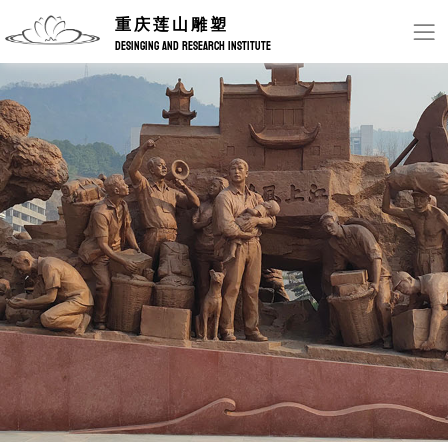
重庆莲山雕塑
DESINGING AND RESEARCH INSTITUTE