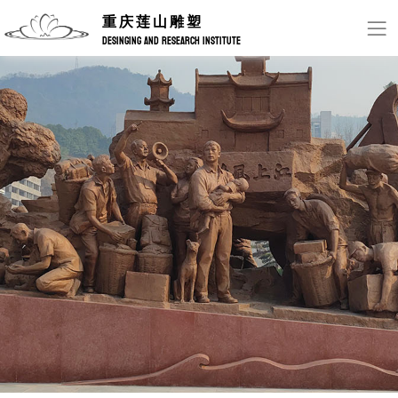
重庆莲山雕塑
DESINGING AND RESEARCH INSTITUTE