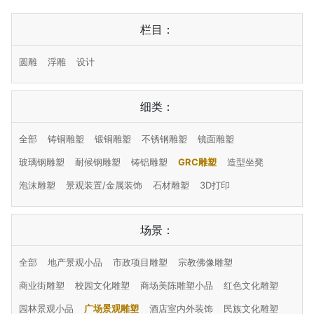
栏目：
圆雕
浮雕
设计
细类：
全部
铸铜雕塑
锻铜雕塑
不锈钢雕塑
镜面雕塑
玻璃钢雕塑
耐候钢雕塑
铸铝雕塑
GRC雕塑
造型坐凳
泡沫雕塑
景观装置/金属装饰
石材雕塑
3D打印
场景：
全部
地产景观小品
市政项目雕塑
宗教佛像雕塑
商业街雕塑
校园文化雕塑
商场美陈雕塑小品
红色文化雕塑
园林景观小品
广场景观雕塑
酒店室内外装饰
民族文化雕塑