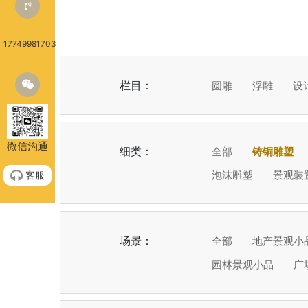
17749981703
栏目：
圆雕
浮雕
设
微信沟通
细类：
全部
铸铜雕塑
泡沫雕塑
景观装
客服
场景：
全部
地产景观小
园林景观小品
广