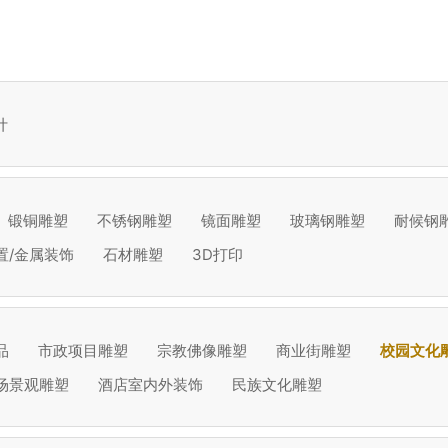
计
锻铜雕塑
不锈钢雕塑
镜面雕塑
玻璃钢雕塑
耐候钢
置/金属装饰
石材雕塑
3D打印
品
市政项目雕塑
宗教佛像雕塑
商业街雕塑
校园文化
场景观雕塑
酒店室内外装饰
民族文化雕塑